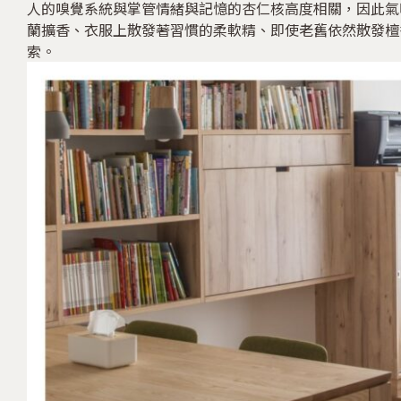
人的嗅覺系統與掌管情緒與記憶的杏仁核高度相關，因此氣
蘭擴香、衣服上散發著習慣的柔軟精、即使老舊依然散發檀
索。