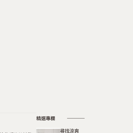
精選專欄
尋找涼爽