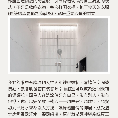
作能創造關鍵的時空感，引導身體切換到自主獨處的模
式。不只是收納衣物，每次打開衣櫃，換下今天的衣服
(也許應該要稱之為戰袍)，就是重置心情的儀式。
我們的腦中有處理個人空間的神經機制，當這個空間被
侵犯，就會觸發杏仁核警訊；而浴室可以成為這個機制
的保護殼。因為人在洗澡時只有自己，沒有別人，沒有
包袱，你可以完全放下戒心——想唱歌、想放空、想安
靜到只聽水聲都沒人打擾。讓身體盡情的伸展，感受溫
水逐漸帶走汗水、帶走紛擾，這裡就是讓神經系統真正