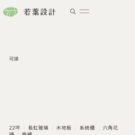
可頌
22坪
長虹玻璃
木地板
系統櫃
六角花
磚
格柵