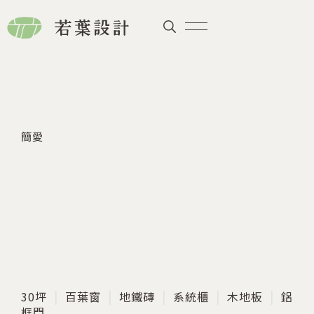
簡愛
30坪
百葉窗
地鐵磚
系統櫃
木地板
鋁
框門