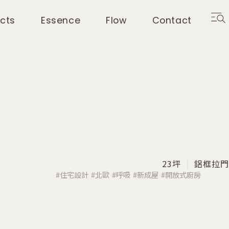
ects
Essence
Flow
Contact
23坪
鋁框拉門
住宅設計
北歐
呼吸
新成屋
開放式廚房