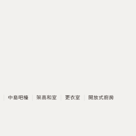
中島吧檯
架高和室
更衣室
開放式廚房