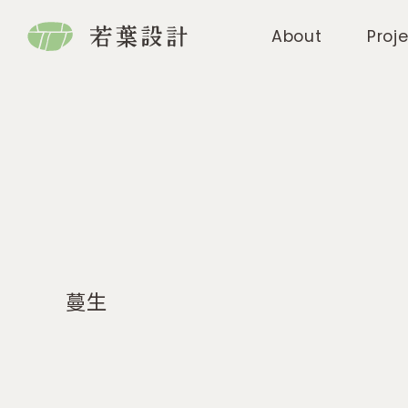
About
Proj
蔓生